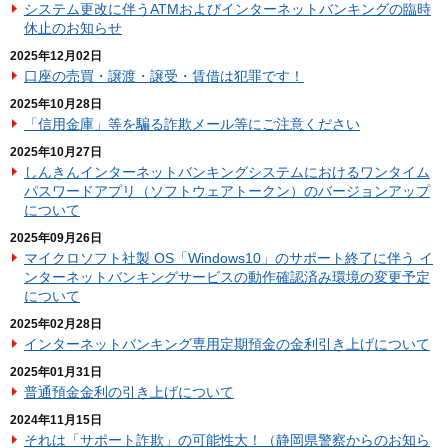
システム更改に伴うATMおよびインターネットバンキングの臨時
休止のお知らせ
2025年12月02日
口座の売買・譲渡・譲受・賃借は犯罪です！
2025年10月28日
「信用金庫」等を騙る詐欺メール等にご注意ください
2025年10月27日
しんきんインターネットバンキングシステムにおけるワンタイム
パスワードアプリ（ソフトウェアトークン）のバージョンアップ
について
2025年09月26日
マイクロソフト社製 OS「Windows10」のサポート終了に伴う イ
ンターネットバンキングサービスの動作確認済み環境の変更予定
について
2025年02月28日
インターネットバンキング専用定期預金の金利引き上げについて
2025年01月31日
普通預金金利の引き上げについて
2024年11月15日
それは「サポート詐欺」の可能性大！（静岡県警察からのお知ら